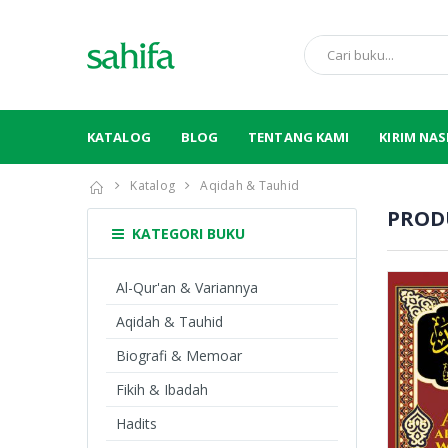
KATALOG
BLOG
TENTANG KAMI
KIRIM NA
Katalog
Aqidah & Tauhid
PROD
KATEGORI BUKU
Al-Qur'an & Variannya
Aqidah & Tauhid
Biografi & Memoar
Fikih & Ibadah
Hadits