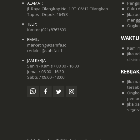
ALAMAT:
Pengir
Jl. Raya Cilangkap No. 1 RT. 06/12 Cilangkap
Buku d
Tapos - Depok, 16458
Jika p
mengg
TELP:
Ongkos
Kantor
(021) 8763609
WAKTU
EMAIL:
marketing@sahifa.id
Kami m
redaksi@sahifa.id
Jika a
dikiri
JAM KERJA:
Senin - Kamis / 08:00 - 16:00
KEBIJA
Jumat / 08:00 - 16:30
Sabtu / 08:00 - 13:00
Jika b
terseb
Ongkos
pembel
Jika b
segera