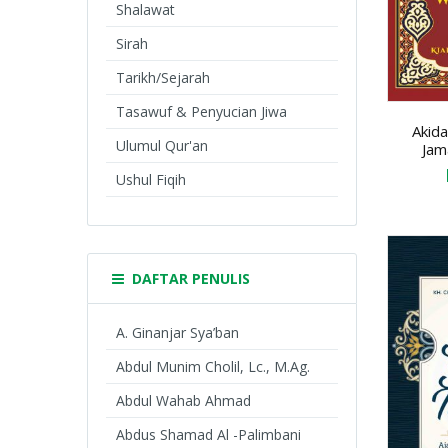
Shalawat
Sirah
Tarikh/Sejarah
Tasawuf & Penyucian Jiwa
Akid
Ulumul Qur'an
Jam
Ushul Fiqih
DAFTAR PENULIS
A. Ginanjar Sya’ban
Abdul Munim Cholil, Lc., M.Ag.
Abdul Wahab Ahmad
Abdus Shamad Al -Palimbani