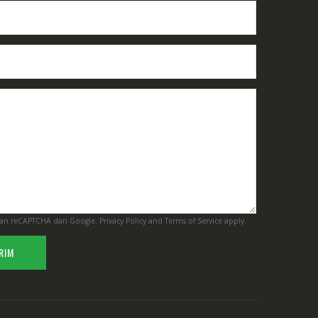
n reCAPTCHA dari Google.
Privacy Policy
and
Terms of Service
apply.
RIM