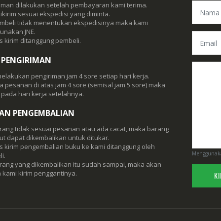
iman dilakukan setelah pembayaran kami terima.
ikirim sesuai ekspedisi yang diminta.
embeli tidak menentukan ekspedisinya maka kami
unakan JNE.
 kirim ditanggung pembeli.
 PENGIRIMAN
elakukan pengiriman jam 4 sore setiap hari kerja.
da pesanan di atas jam 4 sore (semisal jam 5 sore) maka
m pada hari kerja setelahnya.
KAN PENGEMBALIAN
arang tidak sesuai pesanan atau ada cacat, maka barang
ut dapat dikembalikan untuk ditukar.
 kirim pengembalian buku ke kami ditanggung oleh
Menggunaka
i.
arang yang dikembalikan itu sudah sampai, maka akan
 kami kirim penggantinya.
KI